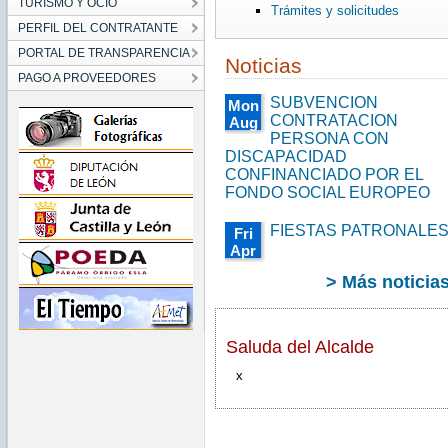
TURISMO Y OCIO
Trámites y solicitudes
PERFIL DEL CONTRATANTE
PORTAL DE TRANSPARENCIA
Noticias
PAGO A PROVEEDORES
SUBVENCION
Mon
CONTRATACION
Aug
PERSONA CON
22
00:00:00
DISCAPACIDAD
CEST
CONFINANCIADO POR EL
2016
FONDO SOCIAL EUROPEO
Mon
Aug
FIESTAS PATRONALE
Fri
22
00:00:00
Apr
CEST
17
2016
> Más noticia
00:00:00
CEST
2015
Fri
Saluda del Alcalde
Apr
17
00:00:00
x
CEST
2015